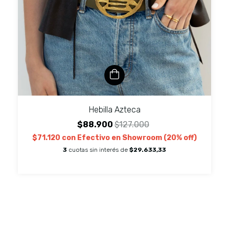
Hebilla Azteca
$88.900
$127.000
$71.120
con
Efectivo en Showroom (20% off)
3
cuotas sin interés de
$29.633,33