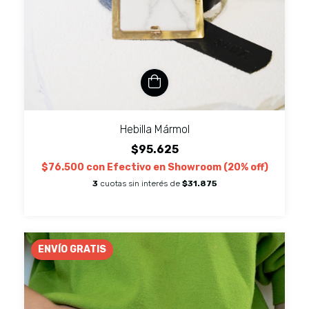
Hebilla Mármol
$95.625
$76.500
con
Efectivo en Showroom (20% off)
3
cuotas sin interés de
$31.875
ENVÍO GRATIS