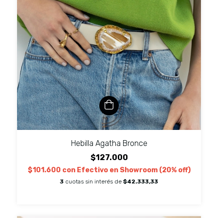
Hebilla Agatha Bronce
$127.000
$101.600
con
Efectivo en Showroom (20% off)
3
cuotas sin interés de
$42.333,33