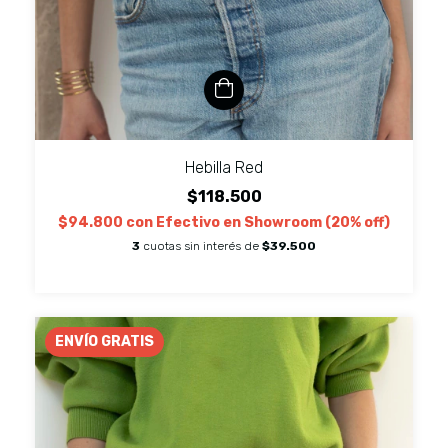
Hebilla Red
$118.500
$94.800
con
Efectivo en Showroom (20% off)
3
cuotas sin interés de
$39.500
ENVÍO GRATIS