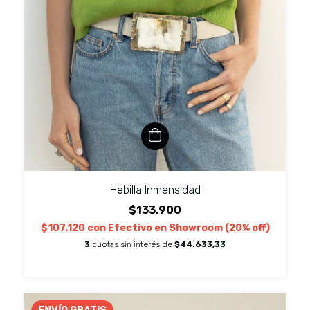
Hebilla Inmensidad
$133.900
$107.120
con
Efectivo en Showroom (20% off)
3
cuotas sin interés de
$44.633,33