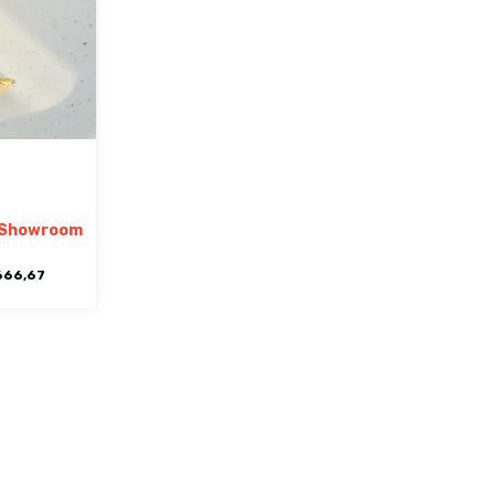
 Showroom
666,67