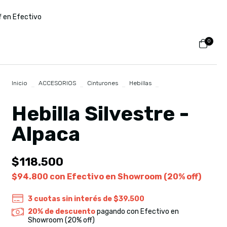
f en Efectivo
0
Inicio
>
ACCESORIOS
>
Cinturones
>
Hebillas
>
Hebilla
Silvestre - Alpaca
Hebilla Silvestre -
Alpaca
$118.500
$94.800
con
Efectivo en Showroom (20% off)
3
cuotas sin interés de
$39.500
20% de descuento
pagando con Efectivo en
Showroom (20% off)