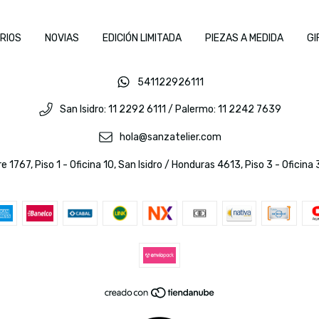
RIOS
NOVIAS
EDICIÓN LIMITADA
PIEZAS A MEDIDA
GI
541122926111
San Isidro: 11 2292 6111 / Palermo: 11 2242 7639
hola@sanzatelier.com
e 1767, Piso 1 - Oficina 10, San Isidro / Honduras 4613, Piso 3 - Oficin