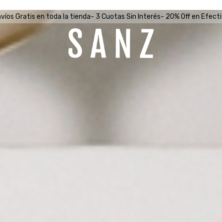
víos Gratis en toda la tienda- 3 Cuotas Sin Interés- 20% Off en Efect