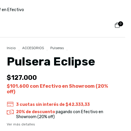
f en Efectivo
0
Inicio
>
ACCESORIOS
>
Pulseras
>
Pulsera Eclipse
Pulsera Eclipse
$127.000
$101.600
con
Efectivo en Showroom (20%
off)
3
cuotas sin interés de
$42.333,33
20% de descuento
pagando con Efectivo en
Showroom (20% off)
Ver más detalles