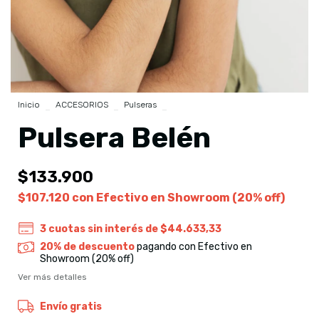
Inicio
>
ACCESORIOS
>
Pulseras
>
Pulsera Belén
Pulsera Belén
$133.900
$107.120
con
Efectivo en Showroom (20% off)
3
cuotas sin interés de
$44.633,33
20% de descuento
pagando con Efectivo en
Showroom (20% off)
Ver más detalles
Envío gratis