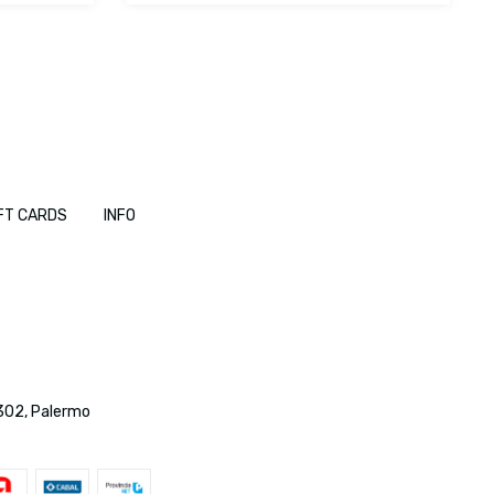
FT CARDS
INFO
a 302, Palermo