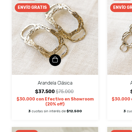
ENVÍO GRATIS
ENVÍO G
Arandela Clásica
$37.500
$75.000
$30.000
con
Efectivo en Showroom
$30.000
(20% off)
3
cuotas sin interés de
$12.500
3
cuo