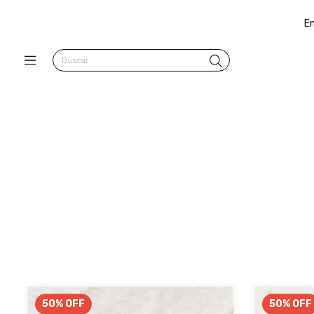
En
50
%
OFF
50
%
OFF