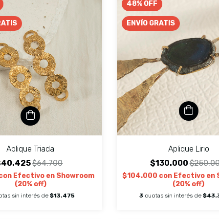
48
%
OFF
RATIS
ENVÍO GRATIS
Aplique Triada
Aplique Lirio
$40.425
$64.700
$130.000
$250.0
con
Efectivo en Showroom
$104.000
con
Efectivo en
(20% off)
(20% off)
tas sin interés de
$13.475
3
cuotas sin interés de
$43.