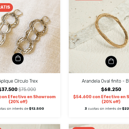
RATIS
Aplique Círculo Trex
Arandela Oval finito - 
$37.500
$75.000
$68.250
con
Efectivo en Showroom
$54.600
con
Efectivo en
(20% off)
(20% off)
tas sin interés de
$12.500
3
cuotas sin interés de
$22