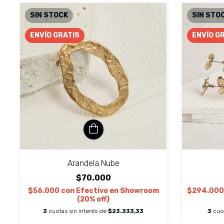
SIN STOCK
SIN STO
ENVÍO GRATIS
ENVÍO G
Arandela Nube
$70.000
$56.000
con
Efectivo en Showroom
$294.00
(20% off)
3
cuotas sin interés de
$23.333,33
3
cuo