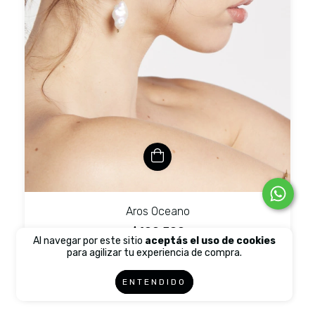
Aros Oceano
$199.500
Al navegar por este sitio
aceptás el uso de cookies
$159.600
con
Efectivo en Showroom (20% off)
para agilizar tu experiencia de compra.
3
cuotas sin interés de
$66.500
ENTENDIDO