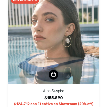
Aros Suspiro
$155.890
$124.712
con
Efectivo en Showroom (20% off)