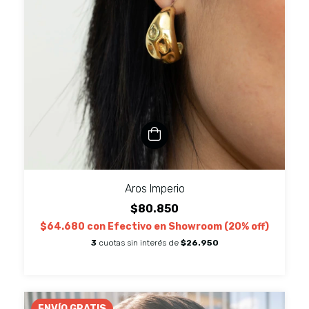
Aros Imperio
$80.850
$64.680
con
Efectivo en Showroom (20% off)
3
cuotas sin interés de
$26.950
ENVÍO GRATIS