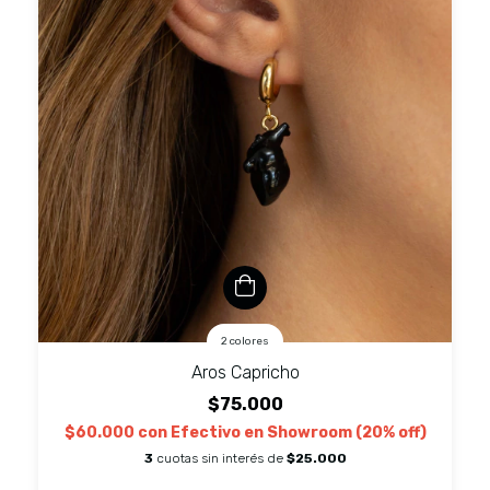
2 colores
Aros Capricho
$75.000
$60.000
con
Efectivo en Showroom (20% off)
3
cuotas sin interés de
$25.000